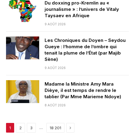
Du doxxing pro-Kremlin au «
journalisme » : l’univers de Vitaly
Taysaev en Afrique
9 AOÛT 2026
Les Chroniques du Doyen – Seydou
Gueye : l’homme de l’ombre qui
tenait la plume de l’État (par Majib
Sène)
9 AOÛT 2026
Madame la Ministre Amy Mara
Dièye, il est temps de rendre le
tablier (Par Mme Marieme Ndoye)
8 AOÛT 2026
Next
…
1
2
3
18 201