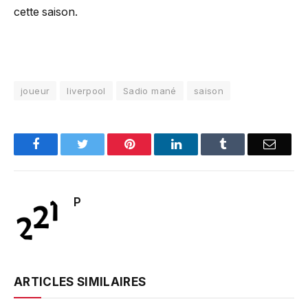
cette saison.
joueur
liverpool
Sadio mané
saison
Facebook
Twitter
Pinterest
LinkedIn
Tumblr
Email
P
ARTICLES SIMILAIRES