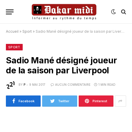
Accueil
»
Sport
»
Sadio Mané désigné joueur de la saison par Liverpool
SPORT
Sadio Mané désigné joueur
de la saison par Liverpool
BY
P
9 MAI 2017
AUCUN COMMENTAIRE
1 MIN READ
Facebook
Twitter
Pinterest