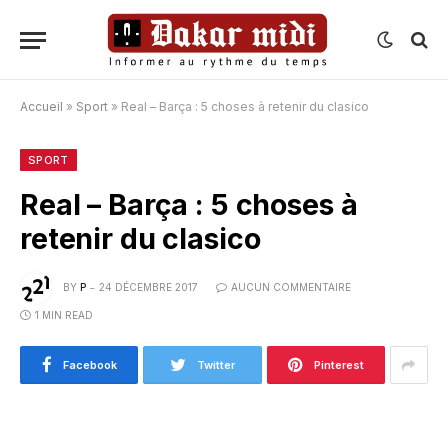
Accueil
»
Sport
»
Real – Barça : 5 choses à retenir du clasico
SPORT
Real – Barça : 5 choses à
retenir du clasico
BY
P
24 DÉCEMBRE 2017
AUCUN COMMENTAIRE
1 MIN READ
Facebook
Twitter
Pinterest