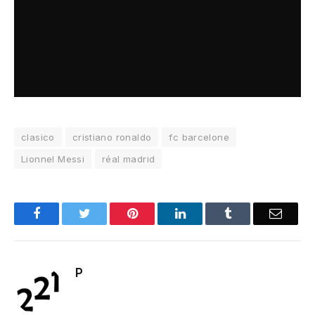
clasico
cristiano ronaldo
fc barcelone
Lionnel Messi
réal madrid
Facebook
Twitter
Pinterest
LinkedIn
Tumblr
Email
P