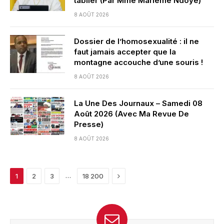
tablier (Par Mme Marieme Ndoye)
8 AOÛT 2026
Dossier de l’homosexualité : il ne
faut jamais accepter que la
montagne accouche d’une souris !
8 AOÛT 2026
La Une Des Journaux – Samedi 08
Août 2026 (Avec Ma Revue De
Presse)
8 AOÛT 2026
Next
…
1
2
3
18 200