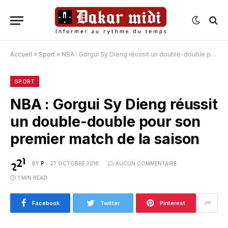
Accueil
»
Sport
»
NBA : Gorgui Sy Dieng réussit un double-double pour son premier match de la saison
SPORT
NBA : Gorgui Sy Dieng réussit
un double-double pour son
premier match de la saison
BY
P
27 OCTOBRE 2016
AUCUN COMMENTAIRE
1 MIN READ
Facebook
Twitter
Pinterest