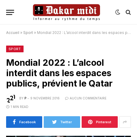
Accueil
»
Sport
»
Mondial 2022 : L’alcool interdit dans les espaces publics, prévient le Qatar
SPORT
Mondial 2022 : L’alcool
interdit dans les espaces
publics, prévient le Qatar
BY
P
9 NOVEMBRE 2016
AUCUN COMMENTAIRE
1 MIN READ
Facebook
Twitter
Pinterest