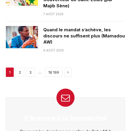
Majib Sène)
7 AOÛT 2026
Quand le mandat s’achève, les
discours ne suffisent plus (Mamadou
AW)
6 AOÛT 2026
Next
…
1
2
3
18 199
S'inscrire à la Newsletter