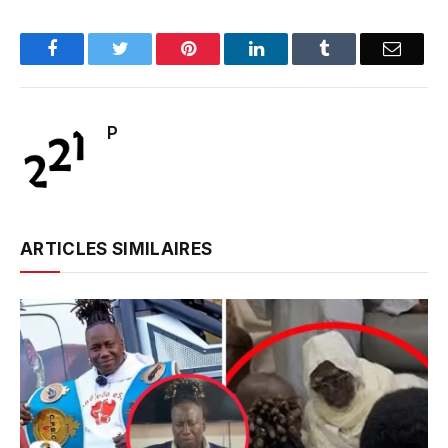
Facebook
Twitter
Pinterest
LinkedIn
Tumblr
Email
P
ARTICLES SIMILAIRES