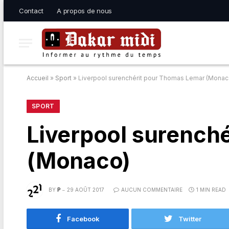
Contact
A propos de nous
Accueil
»
Sport
»
Liverpool surenchérit pour Thomas Lemar (Monac
SPORT
Liverpool surench
(Monaco)
BY
P
29 AOÛT 2017
AUCUN COMMENTAIRE
1 MIN READ
Facebook
Twitter