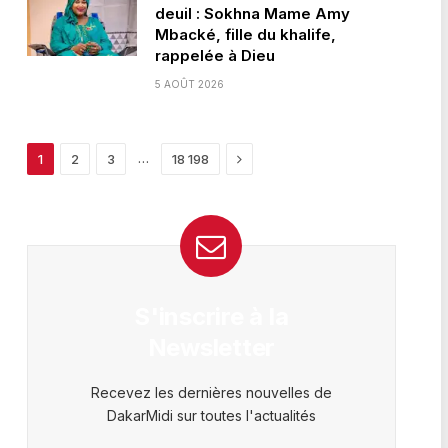
deuil : Sokhna Mame Amy
Mbacké, fille du khalife,
rappelée à Dieu
5 AOÛT 2026
Next
…
1
2
3
18 198
S'inscrire à la
Newsletter
Recevez les dernières nouvelles de
DakarMidi sur toutes l'actualités