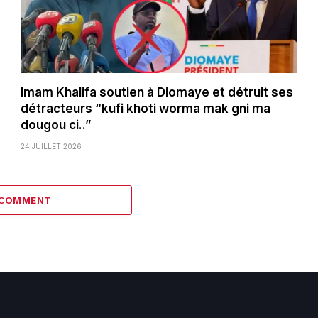
Imam Khalifa soutien à Diomaye et détruit ses
détracteurs “kufi khoti worma mak gni ma
dougou ci..”
24 JUILLET 2026
 COMMENT