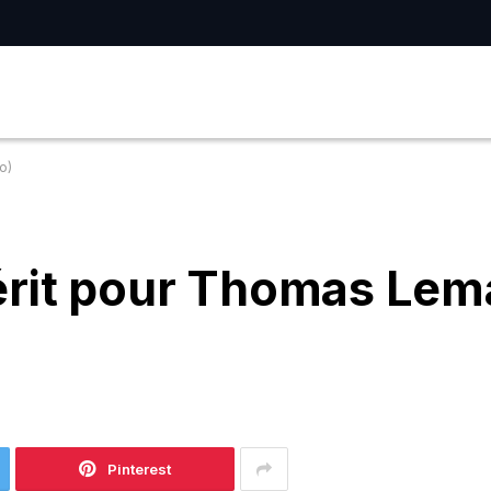
o)
érit pour Thomas Lem
Pinterest