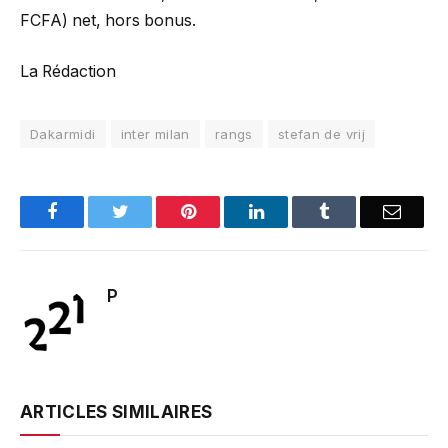
FCFA) net, hors bonus.
La Rédaction
Dakarmidi
inter milan
rangs
stefan de vrij
Facebook
Twitter
Pinterest
LinkedIn
Tumblr
Email
P
ARTICLES SIMILAIRES