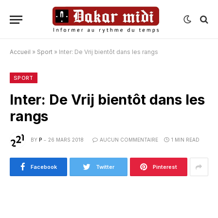
Accueil
»
Sport
»
Inter: De Vrij bientôt dans les rangs
SPORT
Inter: De Vrij bientôt dans les
rangs
BY
P
26 MARS 2018
AUCUN COMMENTAIRE
1 MIN READ
Facebook
Twitter
Pinterest