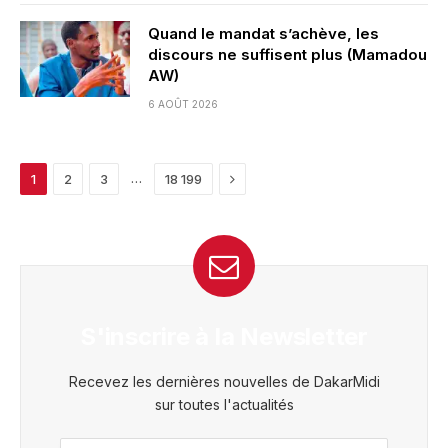
Quand le mandat s’achève, les
discours ne suffisent plus (Mamadou
AW)
6 AOÛT 2026
Next
…
1
2
3
18 199
S'inscrire à la Newsletter
Recevez les dernières nouvelles de DakarMidi
sur toutes l'actualités