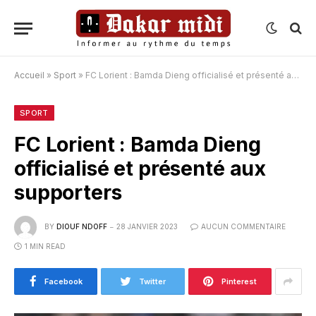
Accueil
»
Sport
»
FC Lorient : Bamda Dieng officialisé et présenté aux supporters
SPORT
FC Lorient : Bamda Dieng
officialisé et présenté aux
supporters
BY
DIOUF NDOFF
28 JANVIER 2023
AUCUN COMMENTAIRE
1 MIN READ
Facebook
Twitter
Pinterest