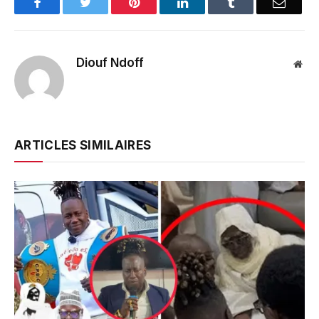
Facebook
Twitter
Pinterest
LinkedIn
Tumblr
Email
Diouf Ndoff
Web
ARTICLES SIMILAIRES