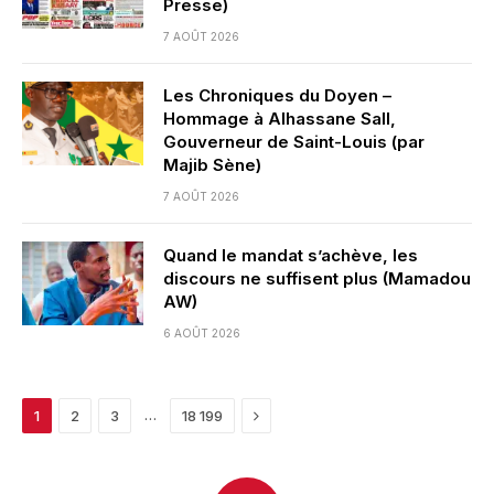
Presse)
7 AOÛT 2026
Les Chroniques du Doyen –
Hommage à Alhassane Sall,
Gouverneur de Saint-Louis (par
Majib Sène)
7 AOÛT 2026
Quand le mandat s’achève, les
discours ne suffisent plus (Mamadou
AW)
6 AOÛT 2026
Next
…
1
2
3
18 199