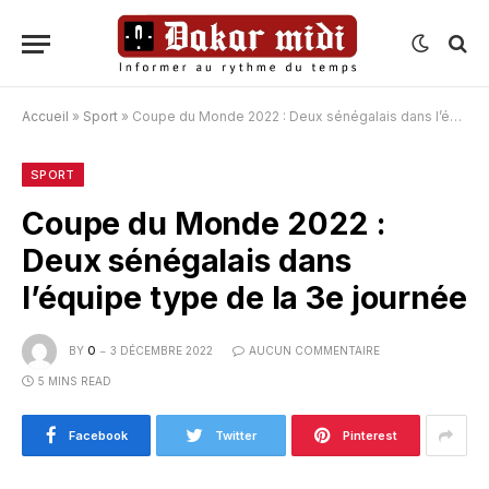
Accueil
»
Sport
»
Coupe du Monde 2022 : Deux sénégalais dans l’équipe type de la 3e journée
SPORT
Coupe du Monde 2022 :
Deux sénégalais dans
l’équipe type de la 3e journée
BY
O
3 DÉCEMBRE 2022
AUCUN COMMENTAIRE
5 MINS READ
Facebook
Twitter
Pinterest