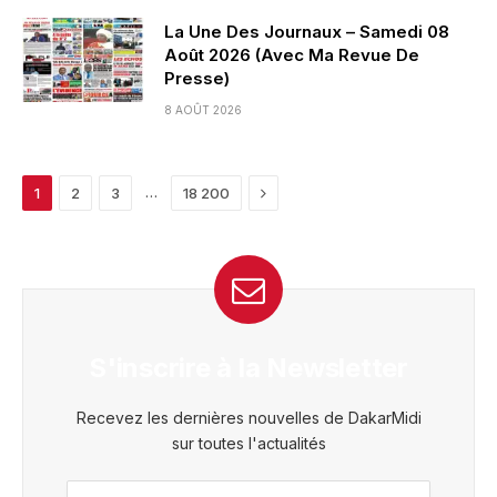
La Une Des Journaux – Samedi 08
Août 2026 (Avec Ma Revue De
Presse)
8 AOÛT 2026
Next
…
1
2
3
18 200
S'inscrire à la Newsletter
Recevez les dernières nouvelles de DakarMidi
sur toutes l'actualités