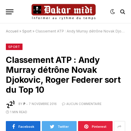
Accueil
»
Sport
»
Classement ATP : Andy Murray détrône Novak Djokovic, Roger Federer sort du Top 10
SPORT
Classement ATP : Andy
Murray détrône Novak
Djokovic, Roger Federer sort
du Top 10
BY
P
7 NOVEMBRE 2016
AUCUN COMMENTAIRE
1 MIN READ
Facebook
Twitter
Pinterest