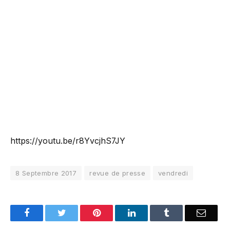
https://youtu.be/r8YvcjhS7JY
8 Septembre 2017
revue de presse
vendredi
Facebook
Twitter
Pinterest
LinkedIn
Tumblr
Email