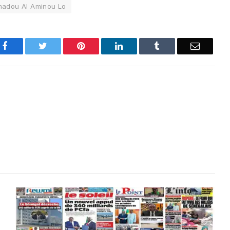
madou Al Aminou Lo
Facebook
Twitter
Pinterest
LinkedIn
Tumblr
Email