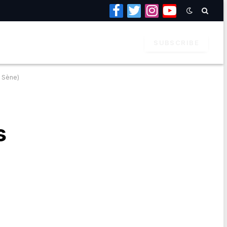
Facebook
Twitter
Instagram
YouTube
SUBSCRIBE
b Sène)
s