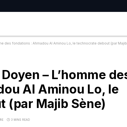
 des fondations : Ahmadou Al Aminou Lo, le technocrate debout (par Maji
 Doyen – L’homme de
dou Al Aminou Lo, le
 (par Majib Sène)
RE
3 MINS READ