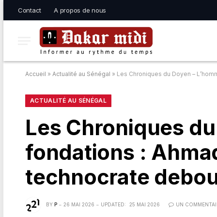
Contact
A propos de nous
Accueil
»
Actualité au Sénégal
»
Les Chroniques du Doyen – L’homme
ACTUALITÉ AU SÉNÉGAL
Les Chroniques du
fondations : Ahma
technocrate debout
BY
P
26 MAI 2026
UPDATED:
25 MAI 2026
UN COMMENTAI