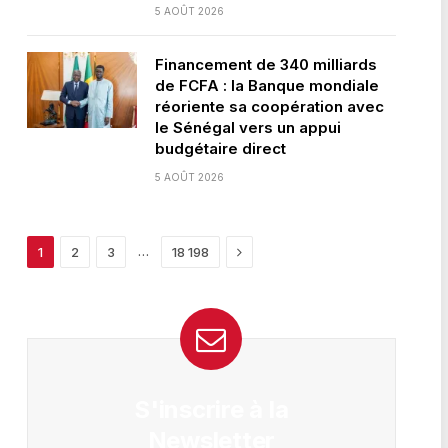
5 AOÛT 2026
Financement de 340 milliards
de FCFA : la Banque mondiale
réoriente sa coopération avec
le Sénégal vers un appui
budgétaire direct
5 AOÛT 2026
Next
…
1
2
3
18 198
S'inscrire à la
Newsletter