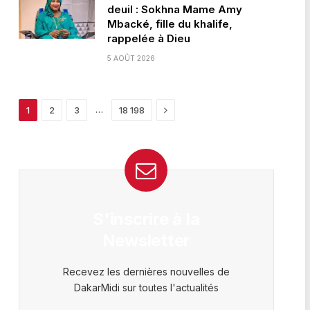
deuil : Sokhna Mame Amy
Mbacké, fille du khalife,
rappelée à Dieu
5 AOÛT 2026
Next
…
1
2
3
18 198
S'inscrire à la
Newsletter
Recevez les dernières nouvelles de
DakarMidi sur toutes l'actualités