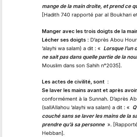
mange de la main droite, et prend ce qu
[Hadith 740 rapporté par al Boukhari e
Manger avec les trois doigts de la mai
Lécher ses doigts
: D’après Abou Hourei
’alayhi wa salam) a dit : «
Lorsque l’un d
ne sait pas dans quelle partie de la nou
Mouslim dans son Sahih n°2035].
Les actes de civilité, sont
:
Se laver les mains avant et après avo
conformément à la Sunnah. D’après Abu 
(sallAllahou ’alayhi wa salam) a dit : «
Q
couché sans se laver les mains de la sal
prendre qu’à sa personne
». [Rapporté
Hebban].