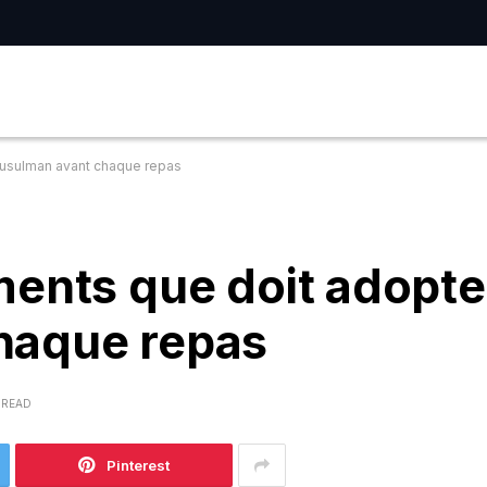
musulman avant chaque repas
ents que doit adopter
haque repas
 READ
Pinterest