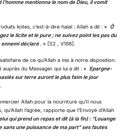
d l’homme mentionna le nom de Dieu, il vomit
uits licites, c’est-à-dire halal : Allah a dit : «
Ô
ez le licite et le pure ; ne suivez point les pas du
un ennemi déclaré
. » [S2 , V168].
satisfaire de ce qu’Allah a mis à notre disposition.
auprès du Messager qui lui a dit : «
Epargne-
asiés sur terre auront le plus faim le jour
.
emercier Allah pour la nourriture qu’Il nous
 qu’Allah l’agrée, rapporte que l’Envoyé d’Allah
lui qui prend un repas et dit (à la fin) : “Louange
re sans une puissance de ma part” ses fautes