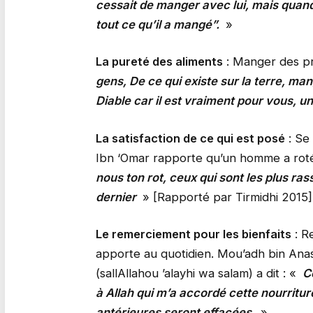
cessait de manger avec lui, mais quan
tout ce qu’il a mangé”.
»
La pureté des aliments
: Manger des prod
gens, De ce qui existe sur la terre, mang
Diable car il est vraiment pour vous, 
La satisfaction de ce qui est posé
: Se 
Ibn ‘Omar rapporte qu’un homme a roté 
nous ton rot, ceux qui sont les plus rass
dernier
» [Rapporté par Tirmidhi 2015]
Le remerciement pour les bienfaits
: R
apporte au quotidien. Mou’adh bin Anas,
(sallAllahou ’alayhi wa salam) a dit : «
Ce
à Allah qui m’a accordé cette nourritu
antérieures seront effacées
. »