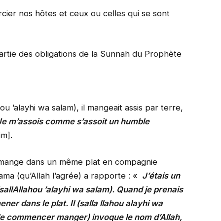
rcier nos hôtes et ceux ou celles qui se sont
partie des obligations de la Sunnah du Prophète
ou ’alayhi wa salam), il mangeait assis par terre,
Je m’assois comme s’assoit un humble
im].
n mange dans un même plat en compagnie
ama (qu’Allah l’agrée) a rapporte : «
J’étais un
(sallAllahou ’alayhi wa salam). Quand je prenais
er dans le plat. Il (salla llahou alayhi wa
de commencer manger) invoque le nom d’Allah,