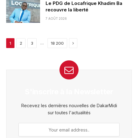
Le PDG de Locafrique Khadim Ba
recouvre la liberté
7 AOÛT 2026
Next
…
1
2
3
18 200
S'inscrire à la Newsletter
Recevez les dernières nouvelles de DakarMidi
sur toutes l'actualités