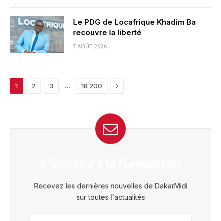
Le PDG de Locafrique Khadim Ba
recouvre la liberté
7 AOÛT 2026
Next
…
1
2
3
18 200
S'inscrire à la Newsletter
Recevez les dernières nouvelles de DakarMidi
sur toutes l'actualités