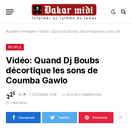
Accueil
»
People
»
Vidéo: Quand Dj Boubs décortique les sons de Coumba Gawlo
PEOPLE
Vidéo: Quand Dj Boubs
décortique les sons de
Coumba Gawlo
BY
P
7 DÉCEMBRE 2018
AUCUN COMMENTAIRE
1 MIN READ
Facebook
Twitter
Pinterest