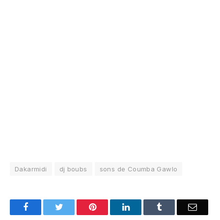
Dakarmidi
dj boubs
sons de Coumba Gawlo
Facebook
Twitter
Pinterest
LinkedIn
Tumblr
Email