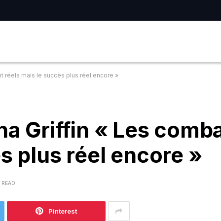
nt réels mais le succès plus réel encore »
na Griffin « Les comba
s plus réel encore »
S READ
Pinterest