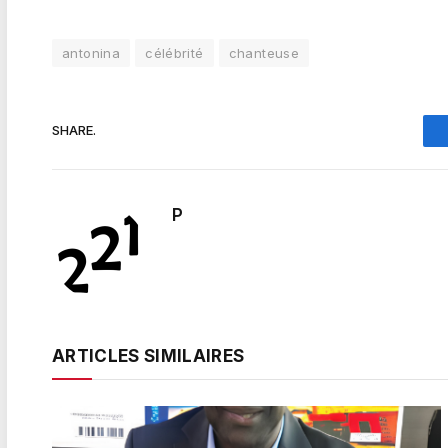
antonina
célébrité
chanteuse
SHARE.
P
ARTICLES SIMILAIRES