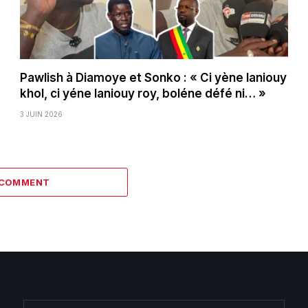
Pawlish à Diamoye et Sonko : « Ci yène laniouy
khol, ci yéne laniouy roy, boléne défé ni… »
3 JUIN 2026
 COMMENT