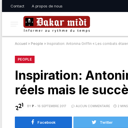
Contact
A propos de nous
Accueil
»
People
»
Inspiration: Antonina Griffin « Les combats étaie
PEOPLE
Inspiration: Antoni
réels mais le succè
BY
P
16 SEPTEMBRE 2017
AUCUN COMMENTAIRE
2 MIN
Facebook
Twitter