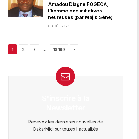
Amadou Diagne FOGECA,
l’homme des initiatives
heureuses (par Majib Sène)
6 AOÛT 2026
Next
…
1
2
3
18 199
S'inscrire à la
Newsletter
Recevez les dernières nouvelles de
DakarMidi sur toutes l'actualités