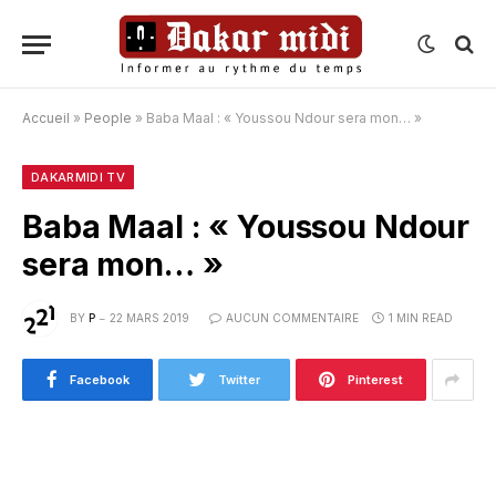
Accueil
»
People
»
Baba Maal : « Youssou Ndour sera mon… »
DAKARMIDI TV
Baba Maal : « Youssou Ndour
sera mon… »
BY
P
22 MARS 2019
AUCUN COMMENTAIRE
1 MIN READ
Facebook
Twitter
Pinterest