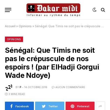
Accueil
»
Opinions
»
Sénégal: Que Timis ne soit pas le crépuscule de nos espoirs ! (par ElHadji Gorgui Wade Ndoye)
OPINIONS
Sénégal: Que Timis ne soit
pas le crépuscule de nos
espoirs ! (par ElHadji Gorgui
Wade Ndoye)
BY
P
14 OCTOBRE 2016
AUCUN COMMENTAIRE
3 MINS READ
Facebook
Twitter
Pinterest