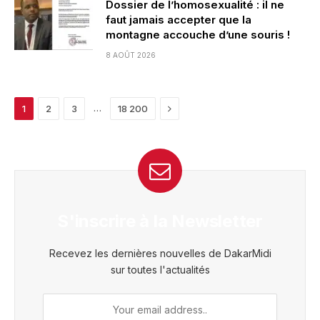
Dossier de l’homosexualité : il ne
faut jamais accepter que la
montagne accouche d’une souris !
8 AOÛT 2026
Next
…
1
2
3
18 200
S'inscrire à la Newsletter
Recevez les dernières nouvelles de DakarMidi
sur toutes l'actualités