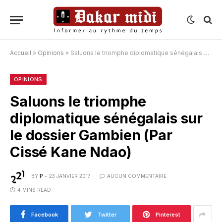
Accueil
»
Opinions
»
Saluons le triomphe diplomatique sénégalais sur le dossier Gambien (Par Cissé Kane Ndao)
OPINIONS
Saluons le triomphe
diplomatique sénégalais sur
le dossier Gambien (Par
Cissé Kane Ndao)
BY
P
23 JANVIER 2017
AUCUN COMMENTAIRE
4 MINS READ
Facebook
Twitter
Pinterest