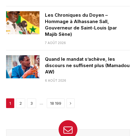
Les Chroniques du Doyen –
Hommage à Alhassane Sall,
Gouverneur de Saint-Louis (par
Majib Sène)
7 AOÛT 2026
Quand le mandat s’achève, les
discours ne suffisent plus (Mamadou
AW)
6 AOÛT 2026
Next
…
1
2
3
18 199