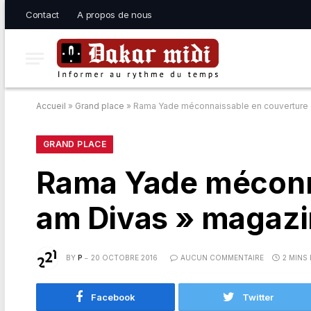
Contact
A propos de nous
Accueil
»
Grand place
»
Rama Yade méconnaissable en couverture d
GRAND PLACE
Rama Yade méconna
am Divas » magaz
BY
P
20 OCTOBRE 2016
AUCUN COMMENTAIRE
2 MINS
Facebook
Twitter