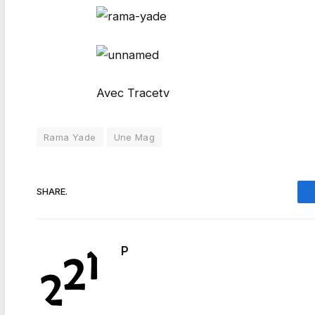
Avec Tracetv
Rama Yade
Une Mag
SHARE.
P