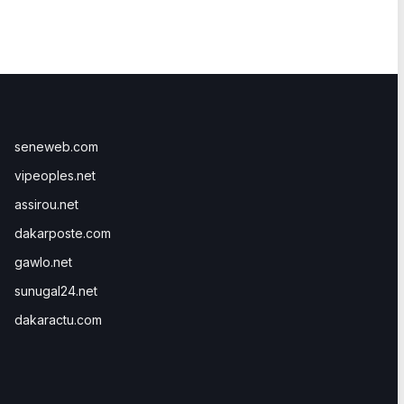
seneweb.com
vipeoples.net
assirou.net
dakarposte.com
gawlo.net
sunugal24.net
dakaractu.com