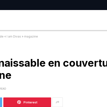
e « I am Divas » magazine
issable en couvertur
ine
 READ
Pinterest