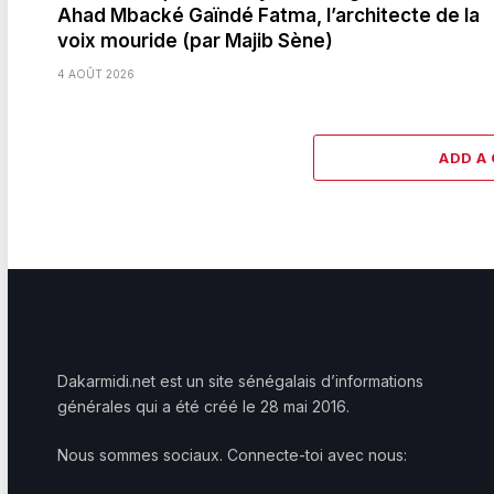
Ahad Mbacké Gaïndé Fatma, l’architecte de la
voix mouride (par Majib Sène)
4 AOÛT 2026
ADD A
Dakarmidi.net est un site sénégalais d’informations
générales qui a été créé le 28 mai 2016.
Nous sommes sociaux. Connecte-toi avec nous: