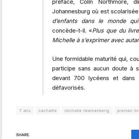
préface, Colin Northmore, d
Johannesburg où est scolarisée la
d’enfants dans le monde qu
concède-t-il. «
Plus que du livre
Michelle à s’exprimer avec auta
Une formidable maturité qui, co
participe sans aucun doute à s
devant 700 lycéens et dans 
défavorisés.
7 ans
cachette
michelle nkamankeng
premeir liv
SHARE.