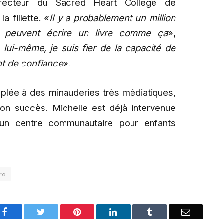
irecteur du Sacred Heart College de
 fillette. «
Il y a probablement un million
i peuvent écrire un livre comme ça
»,
 lui-même, je suis fier de la capacité de
nt de confiance
».
uplée à des minauderies très médiatiques,
on succès. Michelle est déjà intervenue
un centre communautaire pour enfants
re
Facebook
Twitter
Pinterest
LinkedIn
Tumblr
Email