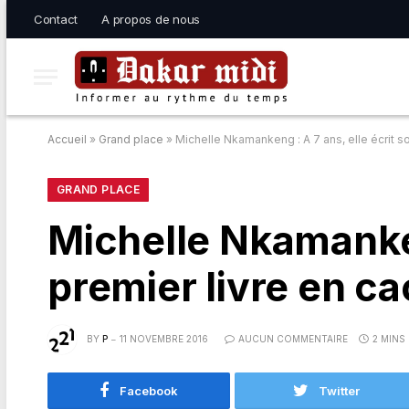
Contact
A propos de nous
Accueil
»
Grand place
»
Michelle Nkamankeng : A 7 ans, elle écrit so
GRAND PLACE
Michelle Nkamanken
premier livre en ca
BY
P
11 NOVEMBRE 2016
AUCUN COMMENTAIRE
2 MINS
Facebook
Twitter