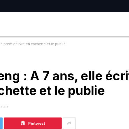
n premier livre en cachette et le publie
g : A 7 ans, elle écri
chette et le publie
 READ
Pinterest