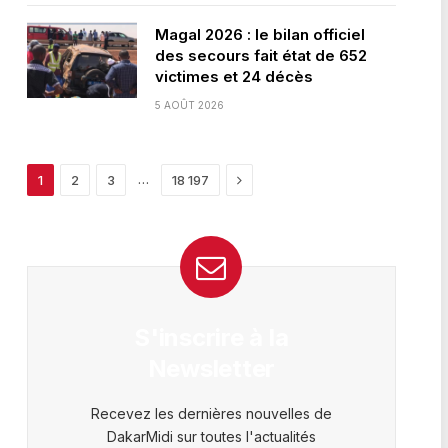
Magal 2026 : le bilan officiel
des secours fait état de 652
victimes et 24 décès
5 AOÛT 2026
Next
…
1
2
3
18 197
S'inscrire à la
Newsletter
Recevez les dernières nouvelles de
DakarMidi sur toutes l'actualités