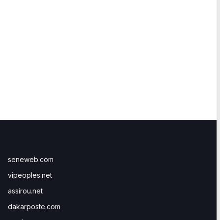
seneweb.com
vipeoples.net
assirou.net
dakarposte.com