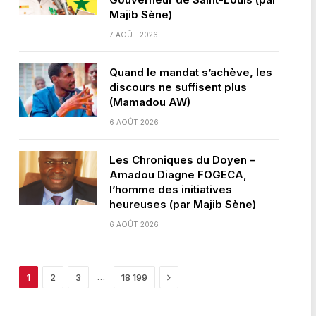
Majib Sène)
7 AOÛT 2026
Quand le mandat s’achève, les
discours ne suffisent plus
(Mamadou AW)
6 AOÛT 2026
Les Chroniques du Doyen –
Amadou Diagne FOGECA,
l’homme des initiatives
heureuses (par Majib Sène)
6 AOÛT 2026
Next
…
1
2
3
18 199