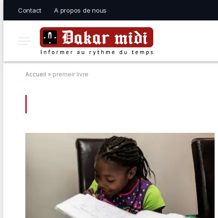
Contact
A propos de nous
Accueil
»
premeir livre
BROWSING:
PREMEIR LIVRE