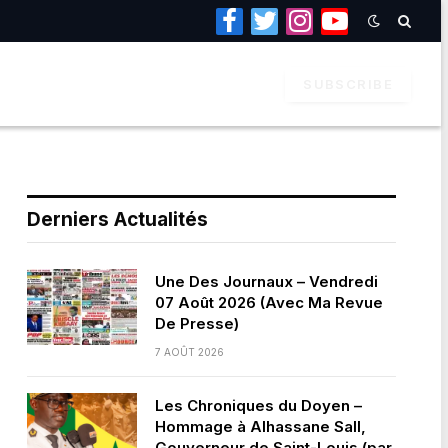
Facebook
Twitter
Instagram
YouTube
SUBSCRIBE
Derniers Actualités
Une Des Journaux – Vendredi
07 Août 2026 (Avec Ma Revue
De Presse)
7 AOÛT 2026
Les Chroniques du Doyen –
Hommage à Alhassane Sall,
Gouverneur de Saint-Louis (par