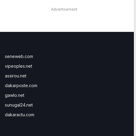
Advertisement
seneweb.com
vipeoples.net
assirou.net
dakarposte.com
gawlo.net
sunugal24.net
dakaractu.com