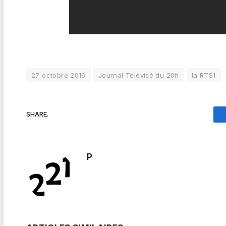
27 octobre 2016
Journal Télévisé du 20h
la RTS1
SHARE.
P