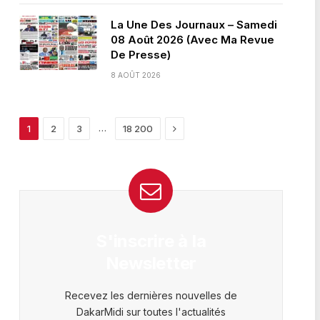
La Une Des Journaux – Samedi
08 Août 2026 (Avec Ma Revue
De Presse)
8 AOÛT 2026
Next
…
1
2
3
18 200
S'inscrire à la
Newsletter
Recevez les dernières nouvelles de
DakarMidi sur toutes l'actualités