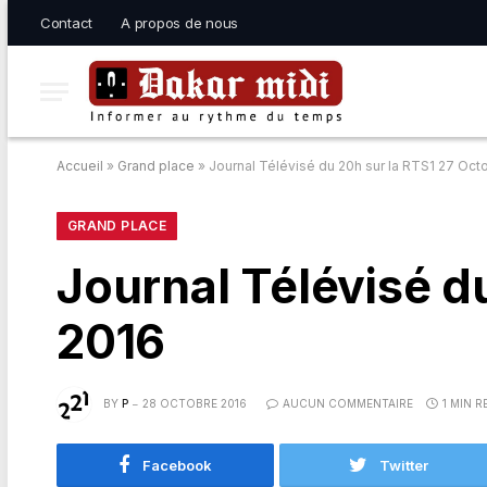
Contact
A propos de nous
Accueil
»
Grand place
»
Journal Télévisé du 20h sur la RTS1 27 Oct
GRAND PLACE
Journal Télévisé d
2016
BY
P
28 OCTOBRE 2016
AUCUN COMMENTAIRE
1 MIN R
Facebook
Twitter