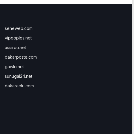
seneweb.com
vipeoples.net
assirou.net
dakarposte.com
gawlo.net
sunugal24.net
dakaractu.com