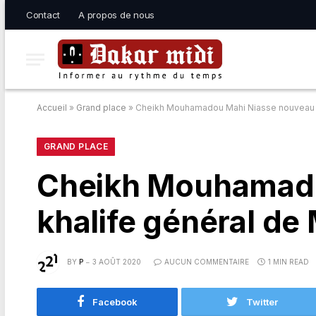
Contact
A propos de nous
Accueil
»
Grand place
»
Cheikh Mouhamadou Mahi Niasse nouveau k
GRAND PLACE
Cheikh Mouhamado
khalife général de
BY
P
3 AOÛT 2020
AUCUN COMMENTAIRE
1 MIN READ
Facebook
Twitter