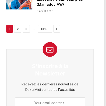
(Mamadou AW)
6 AOÛT 2026
Next
…
1
2
3
18 199
S'inscrire à la
Newsletter
Recevez les dernières nouvelles de
DakarMidi sur toutes l'actualités