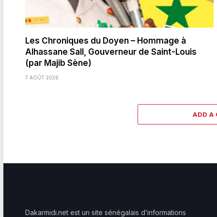
Les Chroniques du Doyen – Hommage à
Alhassane Sall, Gouverneur de Saint-Louis
(par Majib Sène)
7 AOÛT 2026
ADD A
Dakarmidi.net est un site sénégalais d’informations