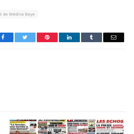
l de Médina Baye
Facebook
Twitter
Pinterest
LinkedIn
Tumblr
Email