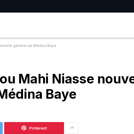
halife général de Médina Baye
u Mahi Niasse nouv
 Médina Baye
Pinterest