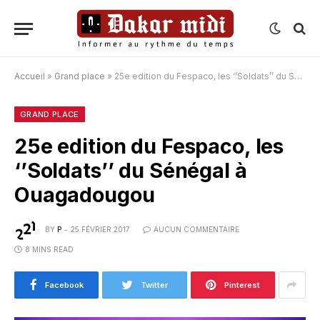
Accueil
»
Grand place
»
25e edition du Fespaco, les ‘’Soldats’’ du Sénégal à Ouagadougou
GRAND PLACE
25e edition du Fespaco, les
‘’Soldats’’ du Sénégal à
Ouagadougou
BY
P
25 FÉVRIER 2017
AUCUN COMMENTAIRE
8 MINS READ
Facebook
Twitter
Pinterest