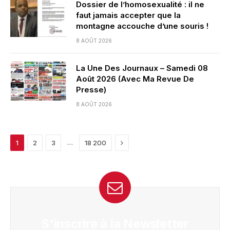
Dossier de l’homosexualité : il ne
faut jamais accepter que la
montagne accouche d’une souris !
8 AOÛT 2026
La Une Des Journaux – Samedi 08
Août 2026 (Avec Ma Revue De
Presse)
8 AOÛT 2026
Next
…
1
2
3
18 200
S'inscrire à la Newsletter