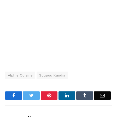
Alphie Cuisine
Soupou Kandia
Facebook
Twitter
Pinterest
LinkedIn
Tumblr
Email