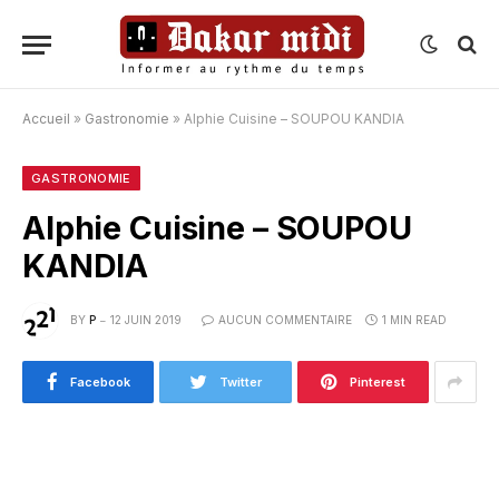
Accueil
»
Gastronomie
»
Alphie Cuisine – SOUPOU KANDIA
GASTRONOMIE
Alphie Cuisine – SOUPOU
KANDIA
BY
P
12 JUIN 2019
AUCUN COMMENTAIRE
1 MIN READ
Facebook
Twitter
Pinterest