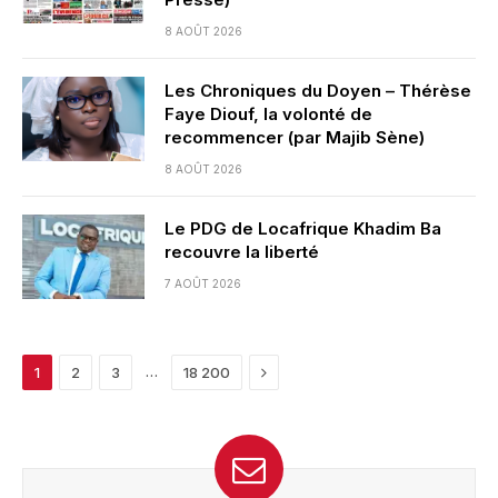
8 AOÛT 2026
Les Chroniques du Doyen – Thérèse
Faye Diouf, la volonté de
recommencer (par Majib Sène)
8 AOÛT 2026
Le PDG de Locafrique Khadim Ba
recouvre la liberté
7 AOÛT 2026
Next
…
1
2
3
18 200