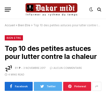
Accueil
»
Bien Etre
»
Top 10 des petites astuces pour lutter contre la chaleur
BIEN ETRE
Top 10 des petites astuces
pour lutter contre la chaleur
BY
P
3 NOVEMBRE 2017
AUCUN COMMENTAIRE
4 MINS READ
Facebook
Twitter
Pinterest