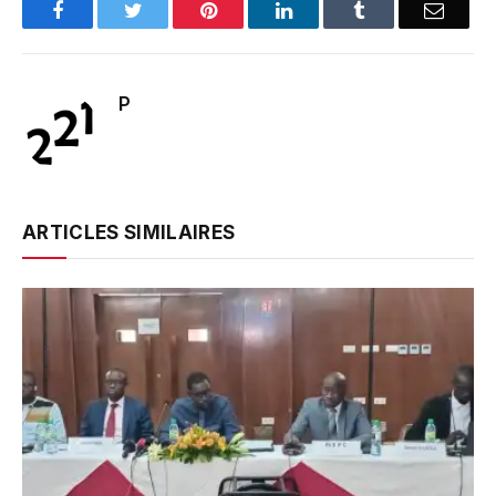
Facebook
Twitter
Pinterest
LinkedIn
Tumblr
Email
P
ARTICLES SIMILAIRES