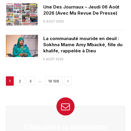
Une Des Journaux – Jeudi 06 Août
2026 (Avec Ma Revue De Presse)
6 AOÛT 2026
La communauté mouride en deuil :
Sokhna Mame Amy Mbacké, fille du
khalife, rappelée à Dieu
5 AOÛT 2026
Next
…
1
2
3
18 198
S'inscrire à la Newsletter