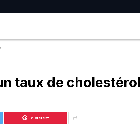
é
n taux de cholestérol
D
Pinterest