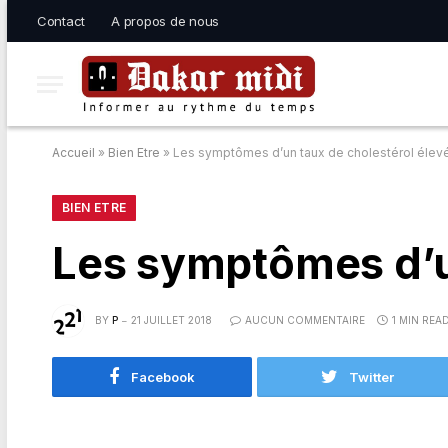
Contact
A propos de nous
Accueil
»
Bien Etre
»
Les symptômes d’un taux de cholestérol élev
BIEN ETRE
Les symptômes d’u
BY
P
21 JUILLET 2018
AUCUN COMMENTAIRE
1 MIN REA
Facebook
Twitter