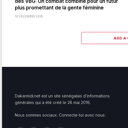
des VBG: Un combat combiné pour un futur
plus promettant de la gente féminine
16 DÉCEMBRE 2025
ADD A
Dakarmidi.net est un site sénégalais d’informations
générales qui a été créé le 28 mai 2016.
Nous sommes sociaux. Connecte-toi avec nous: