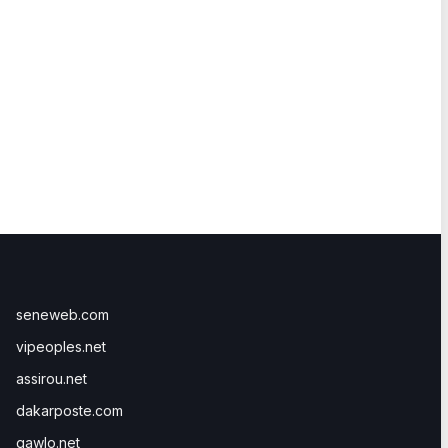
seneweb.com
vipeoples.net
assirou.net
dakarposte.com
gawlo.net