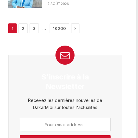
7 AOÛT 2026
Next
…
1
2
3
18 200
S'inscrire à la
Newsletter
Recevez les dernières nouvelles de
DakarMidi sur toutes l'actualités