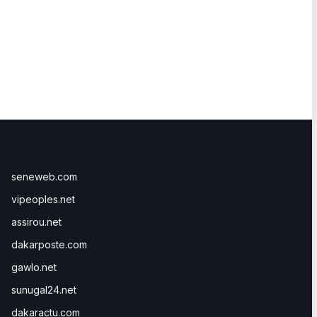
seneweb.com
vipeoples.net
assirou.net
dakarposte.com
gawlo.net
sunugal24.net
dakaractu.com