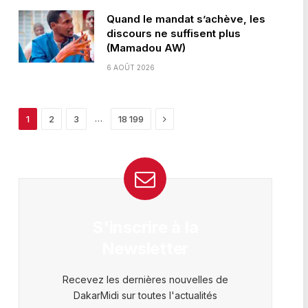
Quand le mandat s’achève, les
discours ne suffisent plus
(Mamadou AW)
6 AOÛT 2026
Next
…
1
2
3
18 199
S'inscrire à la
Newsletter
Recevez les dernières nouvelles de
DakarMidi sur toutes l'actualités