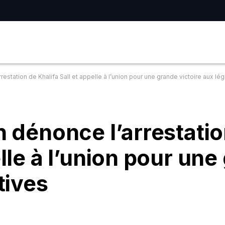
restation de Khalifa Sall et appelle à l’union pour une grande victoire aux lég
n dénonce l’arrestati
elle à l’union pour un
tives