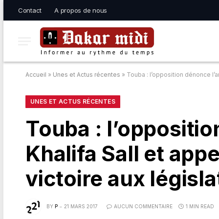
Contact
A propos de nous
Accueil
»
Unes et Actus récentes
»
Touba : l’opposition dénonce l’ar
UNES ET ACTUS RÉCENTES
Touba : l’oppositio
Khalifa Sall et app
victoire aux législa
BY
P
21 MARS 2017
AUCUN COMMENTAIRE
1 MIN READ