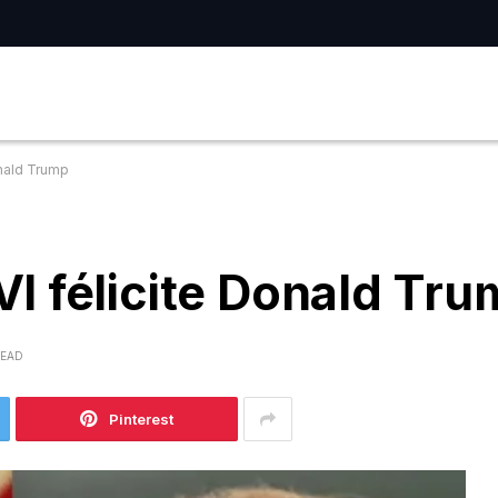
nald Trump
I félicite Donald Tru
READ
Pinterest