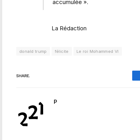
accumulée ».
La Rédaction
donald trump
félicite
Le roi Mohammed VI
SHARE.
P