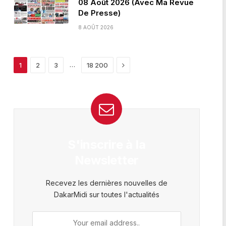
08 Août 2026 (Avec Ma Revue
De Presse)
8 AOÛT 2026
Next
…
1
2
3
18 200
S'inscrire à la
Newsletter
Recevez les dernières nouvelles de
DakarMidi sur toutes l'actualités