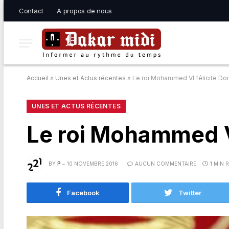
Contact
A propos de nous
Accueil
»
Unes et Actus récentes
»
Le roi Mohammed VI félicite Do
UNES ET ACTUS RÉCENTES
Le roi Mohammed V
BY
P
10 NOVEMBRE 2016
AUCUN COMMENTAIRE
1 MIN 
Facebook
Twitter