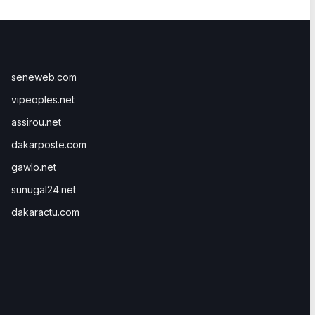
seneweb.com
vipeoples.net
assirou.net
dakarposte.com
gawlo.net
sunugal24.net
dakaractu.com