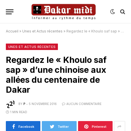
Accueil
»
Unes et Actus récentes
»
Regardez le « Khoulo saf sap » d’une chinoise aux allées du centenaire de Dakar
UNES ET ACTUS RÉCENTES
Regardez le « Khoulo saf
sap » d’une chinoise aux
allées du centenaire de
Dakar
BY
P
5 NOVEMBRE 2016
AUCUN COMMENTAIRE
1 MIN READ
Facebook
Twitter
Pinterest