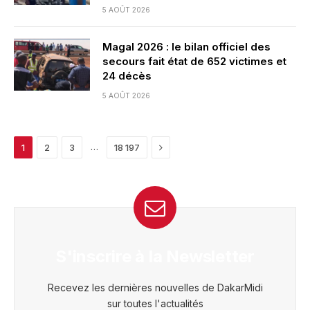
5 AOÛT 2026
Magal 2026 : le bilan officiel des
secours fait état de 652 victimes et
24 décès
5 AOÛT 2026
Next
…
1
2
3
18 197
S'inscrire à la Newsletter
Recevez les dernières nouvelles de DakarMidi
sur toutes l'actualités