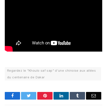
Regardez le "Khoulo saf sap" d'une chinoise aux allées
du centenaire de Dakar
Facebook
Twitter
Pinterest
LinkedIn
Tumblr
Email