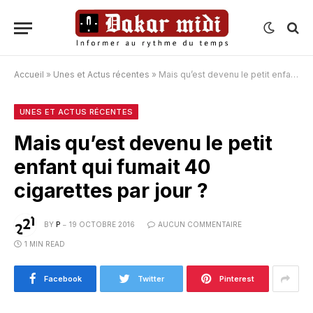
Accueil
»
Unes et Actus récentes
»
Mais qu’est devenu le petit enfant qui fumait 40 cigarettes par jour ?
UNES ET ACTUS RÉCENTES
Mais qu’est devenu le petit
enfant qui fumait 40
cigarettes par jour ?
BY
P
19 OCTOBRE 2016
AUCUN COMMENTAIRE
1 MIN READ
Facebook
Twitter
Pinterest