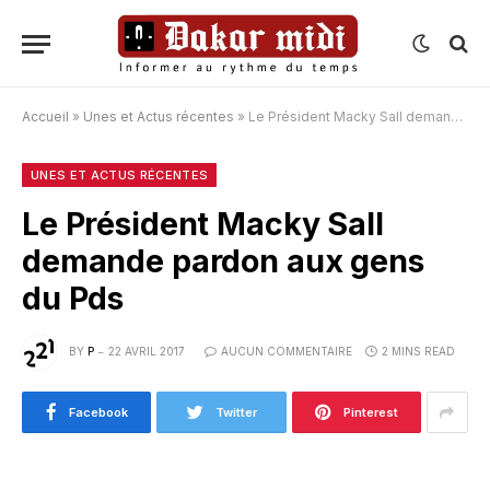
Accueil
»
Unes et Actus récentes
»
Le Président Macky Sall demande pardon aux gens du Pds
UNES ET ACTUS RÉCENTES
Le Président Macky Sall
demande pardon aux gens
du Pds
BY
P
22 AVRIL 2017
AUCUN COMMENTAIRE
2 MINS READ
Facebook
Twitter
Pinterest