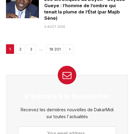
Gueye : l’homme de l’ombre qui
tenait la plume de l’État (par Majib
Sène)
9 AOÛT 2026
Next
…
1
2
3
18 201
S'inscrire à la Newsletter
Recevez les dernières nouvelles de DakarMidi
sur toutes l'actualités