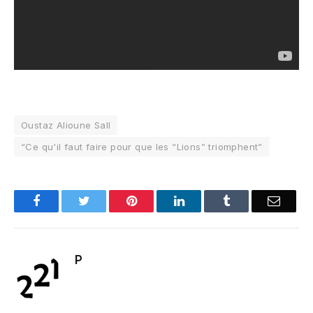
Oustaz Alioune Sall
“Ce qu'il faut faire pour que les “Lions” triomphent”
Facebook
Twitter
Pinterest
LinkedIn
Tumblr
Email
P