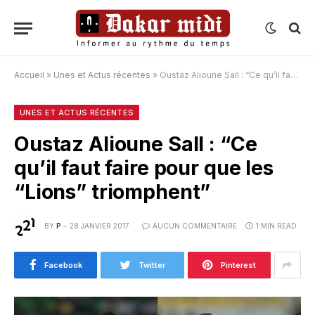
Accueil
»
Unes et Actus récentes
»
Oustaz Alioune Sall : “Ce qu’il faut faire pour que les “Lions” triomphent”
UNES ET ACTUS RÉCENTES
Oustaz Alioune Sall : “Ce
qu’il faut faire pour que les
“Lions” triomphent”
BY
P
28 JANVIER 2017
AUCUN COMMENTAIRE
1 MIN READ
Facebook
Twitter
Pinterest