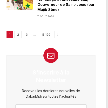
Gouverneur de Saint-Louis (par
Majib Sène)
7 AOÛT 2026
Next
…
1
2
3
18 199
S'inscrire à la
Newsletter
Recevez les dernières nouvelles de
DakarMidi sur toutes l'actualités