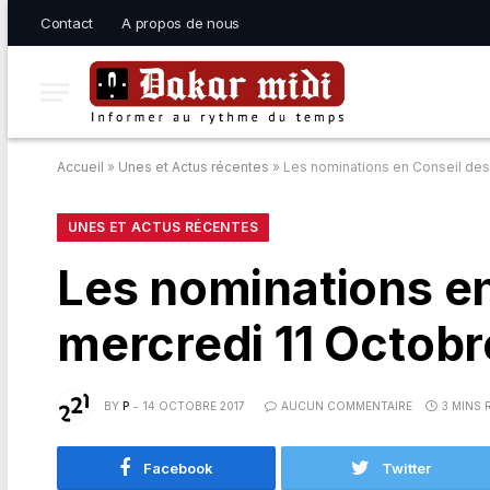
Contact
A propos de nous
Accueil
»
Unes et Actus récentes
»
Les nominations en Conseil des
UNES ET ACTUS RÉCENTES
Les nominations en
mercredi 11 Octobr
BY
P
14 OCTOBRE 2017
AUCUN COMMENTAIRE
3 MINS 
Facebook
Twitter