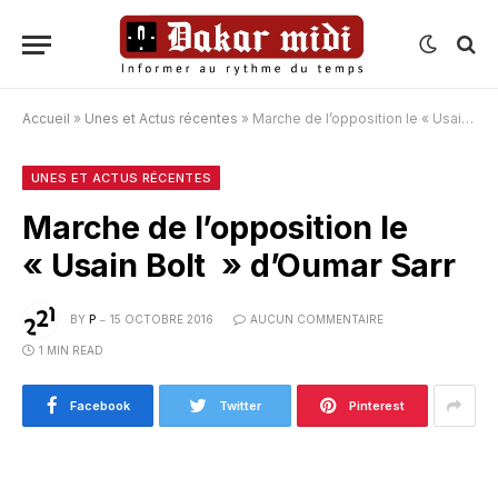
Accueil
»
Unes et Actus récentes
»
Marche de l’opposition le « Usain Bolt » d’Oumar Sarr
UNES ET ACTUS RÉCENTES
Marche de l’opposition le
« Usain Bolt » d’Oumar Sarr
BY
P
15 OCTOBRE 2016
AUCUN COMMENTAIRE
1 MIN READ
Facebook
Twitter
Pinterest