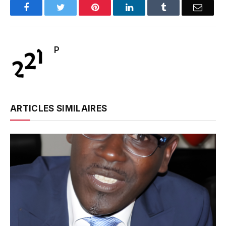
Facebook
Twitter
Pinterest
LinkedIn
Tumblr
Email
P
ARTICLES SIMILAIRES