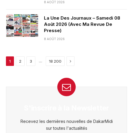
8 AOÛT 2026
La Une Des Journaux – Samedi 08
Août 2026 (Avec Ma Revue De
Presse)
8 AOÛT 2026
Next
…
1
2
3
18 200
S'inscrire à la Newsletter
Recevez les dernières nouvelles de DakarMidi
sur toutes l'actualités