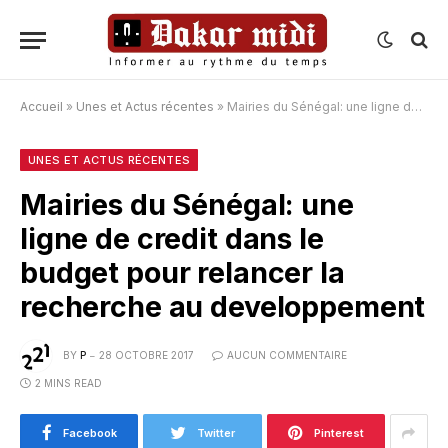
Accueil
»
Unes et Actus récentes
»
Mairies du Sénégal: une ligne de credit dans le budget pour relancer la recherche au developpement
UNES ET ACTUS RÉCENTES
Mairies du Sénégal: une
ligne de credit dans le
budget pour relancer la
recherche au developpement
BY
P
28 OCTOBRE 2017
AUCUN COMMENTAIRE
2 MINS READ
Facebook
Twitter
Pinterest