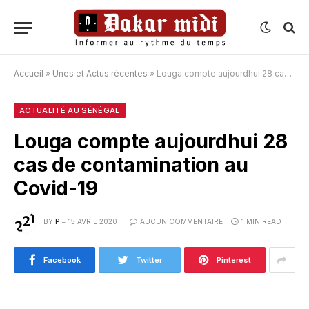
Accueil
»
Unes et Actus récentes
»
Louga compte aujourdhui 28 cas de contamination au Covid-19
ACTUALITÉ AU SÉNÉGAL
Louga compte aujourdhui 28
cas de contamination au
Covid-19
BY
P
15 AVRIL 2020
AUCUN COMMENTAIRE
1 MIN READ
Facebook
Twitter
Pinterest