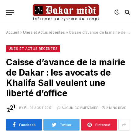
Accueil
»
Unes et Actus récentes
»
Caisse d’avance de la mairie de Dakar : les avocats de Khalifa Sall veulent une liberté d’office
UNES ET ACTUS RÉCENTES
Caisse d’avance de la mairie
de Dakar : les avocats de
Khalifa Sall veulent une
liberté d’office
BY
P
19 AOÛT 2017
AUCUN COMMENTAIRE
2 MINS READ
Facebook
Twitter
Pinterest