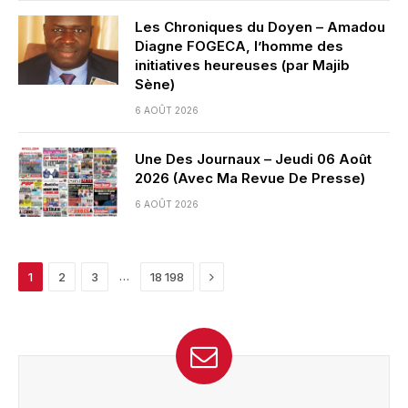
Les Chroniques du Doyen – Amadou
Diagne FOGECA, l’homme des
initiatives heureuses (par Majib
Sène)
6 AOÛT 2026
Une Des Journaux – Jeudi 06 Août
2026 (Avec Ma Revue De Presse)
6 AOÛT 2026
Next
…
1
2
3
18 198