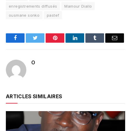
enregistrements diffusés
Mamour Diallo
ousmane sonko
pastef
Facebook
Twitter
Pinterest
LinkedIn
Tumblr
Email
O
ARTICLES SIMILAIRES