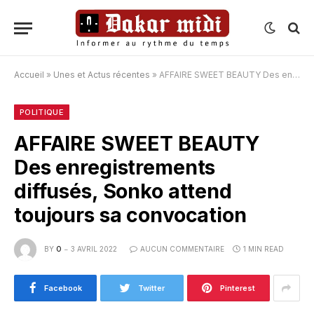
Accueil
»
Unes et Actus récentes
»
AFFAIRE SWEET BEAUTY Des enregistrements diffusés, Sonko attend toujours sa convocation
POLITIQUE
AFFAIRE SWEET BEAUTY
Des enregistrements
diffusés, Sonko attend
toujours sa convocation
BY
O
3 AVRIL 2022
AUCUN COMMENTAIRE
1 MIN READ
Facebook
Twitter
Pinterest