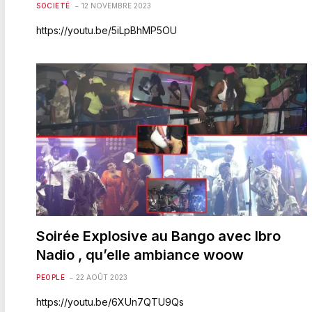
SOCIETÉ
12 NOVEMBRE 2023
https://youtu.be/5iLpBhMP5OU
Soirée Explosive au Bango avec Ibro
Nadio , qu’elle ambiance woow
PEOPLE
22 AOÛT 2023
https://youtu.be/6XUn7QTU9Qs