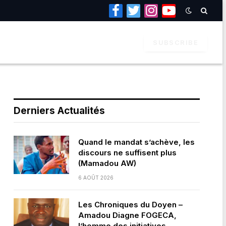
Facebook
Twitter
Instagram
YouTube
SUBSCRIBE
Derniers Actualités
Quand le mandat s’achève, les
discours ne suffisent plus
(Mamadou AW)
6 AOÛT 2026
Les Chroniques du Doyen –
Amadou Diagne FOGECA,
l’homme des initiatives