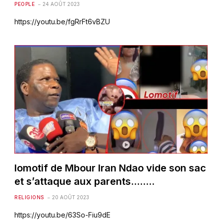
PEOPLE
24 AOÛT 2023
https://youtu.be/fgRrFt6vBZU
lomotif de Mbour Iran Ndao vide son sac
et s’attaque aux parents……..
RELIGIONS
20 AOÛT 2023
https://youtu.be/63So-Fiu9dE