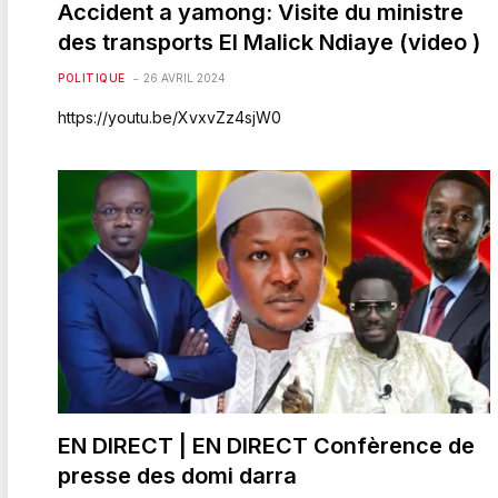
Accident a yamong: Visite du ministre
des transports El Malick Ndiaye (video )
POLITIQUE
26 AVRIL 2024
https://youtu.be/XvxvZz4sjW0
EN DIRECT | EN DIRECT Confèrence de
presse des domi darra