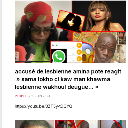
accusé de lesbienne amina pote reagit
» sama lokho ci kaw man khawma
lesbienne wakhoul deugue… »
PEOPLE
19 JUIN 2023
https://youtu.be/3ZT5y-tDQYQ