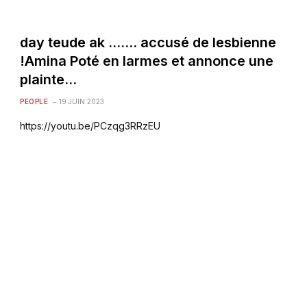
day teude ak ……. accusé de lesbienne
!Amina Poté en larmes et annonce une
plainte…
PEOPLE
19 JUIN 2023
https://youtu.be/PCzqg3RRzEU