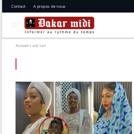
Contact
A propos de nous
Accueil
»
adji sarr
BROWSING:
ADJI SARR