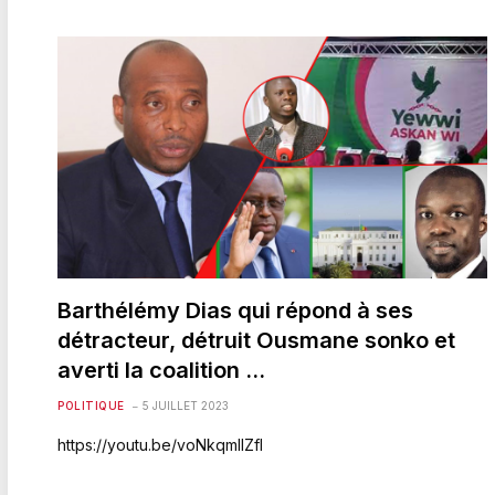
Barthélémy Dias qui répond à ses
détracteur, détruit Ousmane sonko et
averti la coalition …
POLITIQUE
5 JUILLET 2023
https://youtu.be/voNkqmllZfI