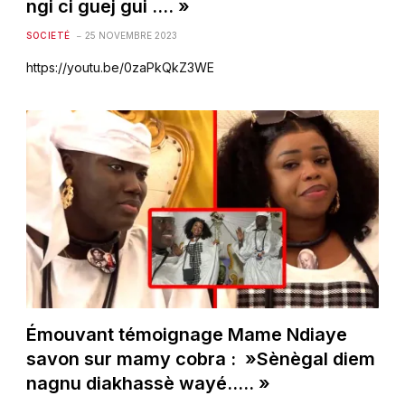
ngi ci guej gui …. »
SOCIETÉ
25 NOVEMBRE 2023
https://youtu.be/0zaPkQkZ3WE
Émouvant témoignage Mame Ndiaye
savon sur mamy cobra : »Sènègal diem
nagnu diakhassè wayé….. »