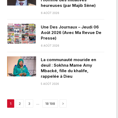
heureuses (par Majib Sène)
6 AOÛT 2026
Une Des Journaux – Jeudi 06
Août 2026 (Avec Ma Revue De
Presse)
6 AOÛT 2026
La communauté mouride en
deuil : Sokhna Mame Amy
Mbacké, fille du khalife,
rappelée à Dieu
5 AOÛT 2026
Next
…
1
2
3
18 198