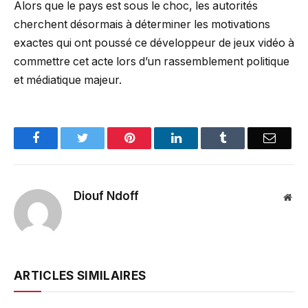
Alors que le pays est sous le choc, les autorités
cherchent désormais à déterminer les motivations
exactes qui ont poussé ce développeur de jeux vidéo à
commettre cet acte lors d’un rassemblement politique
et médiatique majeur.
Facebook
Twitter
Pinterest
LinkedIn
Tumblr
Email
Diouf Ndoff
Web
ARTICLES SIMILAIRES