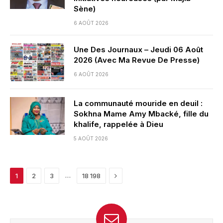
Sène)
6 AOÛT 2026
Une Des Journaux – Jeudi 06 Août
2026 (Avec Ma Revue De Presse)
6 AOÛT 2026
La communauté mouride en deuil :
Sokhna Mame Amy Mbacké, fille du
khalife, rappelée à Dieu
5 AOÛT 2026
Next
…
1
2
3
18 198