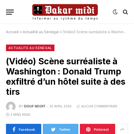
Accueil
»
Actualité au Sénégal
»
(Vidéo) Scène surréaliste à Washington : Donald Trump exfiltré d’un hôtel suite à des tirs
ACTUALITÉ AU SÉNÉGAL
(Vidéo) Scène surréaliste à
Washington : Donald Trump
exfiltré d’un hôtel suite à des
tirs
BY
DIOUF NDOFF
26 AVRIL 2026
AUCUN COMMENTAIRE
2 MINS READ
Facebook
Twitter
Pinterest