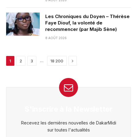
Les Chroniques du Doyen – Thérèse
Faye Diouf, la volonté de
recommencer (par Majib Sène)
8 AOÛT 2026
Next
…
1
2
3
18 200
S'inscrire à la Newsletter
Recevez les dernières nouvelles de DakarMidi
sur toutes l'actualités