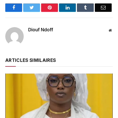
Facebook
Twitter
Pinterest
LinkedIn
Tumblr
Email
Diouf Ndoff
Web
ARTICLES SIMILAIRES