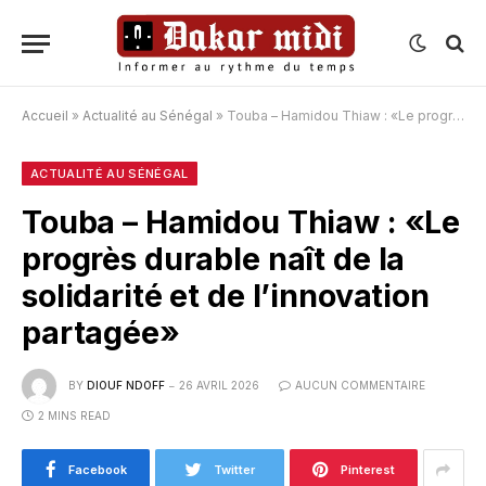
Accueil
»
Actualité au Sénégal
»
Touba – Hamidou Thiaw : «Le progrès durable naît de la solidarité et de l’innovation partagée»
ACTUALITÉ AU SÉNÉGAL
Touba – Hamidou Thiaw : «Le
progrès durable naît de la
solidarité et de l’innovation
partagée»
BY
DIOUF NDOFF
26 AVRIL 2026
AUCUN COMMENTAIRE
2 MINS READ
Facebook
Twitter
Pinterest