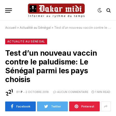
Accueil
»
Actualité au Sénégal
»
Test d’un nouveau vaccin contre le paludisme: Le Sénégal parmi les pays choisis
ACTUALITÉ AU SÉNÉGAL
Test d’un nouveau vaccin
contre le paludisme: Le
Sénégal parmi les pays
choisis
BY
P
2 OCTOBRE 2018
AUCUN COMMENTAIRE
1 MIN READ
Facebook
Twitter
Pinterest