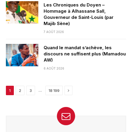
Les Chroniques du Doyen –
Hommage à Alhassane Sall,
Gouverneur de Saint-Louis (par
Majib Sène)
7 AOÛT 2026
Quand le mandat s’achève, les
discours ne suffisent plus (Mamadou
AW)
6 AOÛT 2026
Next
…
1
2
3
18 199