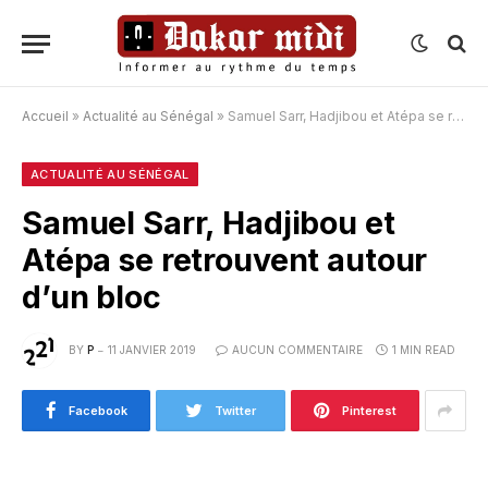
Accueil
»
Actualité au Sénégal
»
Samuel Sarr, Hadjibou et Atépa se retrouvent autour d’un bloc
ACTUALITÉ AU SÉNÉGAL
Samuel Sarr, Hadjibou et
Atépa se retrouvent autour
d’un bloc
BY
P
11 JANVIER 2019
AUCUN COMMENTAIRE
1 MIN READ
Facebook
Twitter
Pinterest