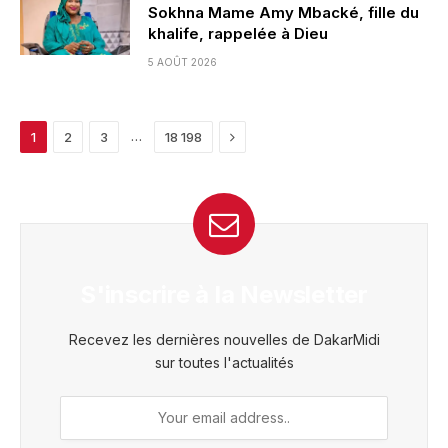
Sokhna Mame Amy Mbacké, fille du
khalife, rappelée à Dieu
5 AOÛT 2026
Next
…
1
2
3
18 198
S'inscrire à la Newsletter
Recevez les dernières nouvelles de DakarMidi
sur toutes l'actualités