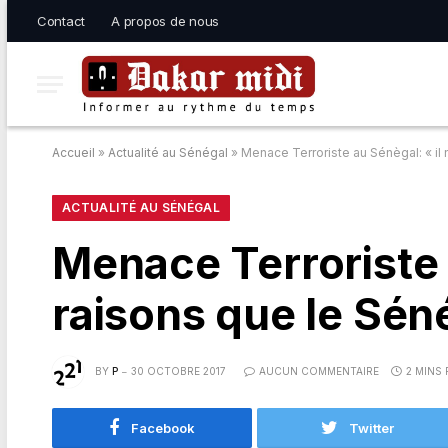
Contact
A propos de nous
Accueil
»
Actualité au Sénégal
»
Menace Terroriste au Sénègal: « il 
ACTUALITÉ AU SÉNÉGAL
Menace Terroriste a
raisons que le Sén
BY
P
30 OCTOBRE 2017
AUCUN COMMENTAIRE
2 MINS
Facebook
Twitter