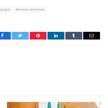
pargné
Menace terroriste
Facebook
Twitter
Pinterest
LinkedIn
Tumblr
Email