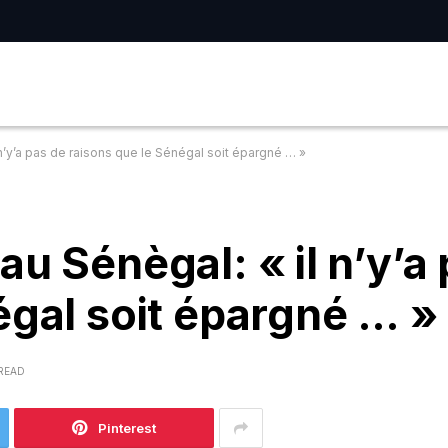
n’y’a pas de raisons que le Sénégal soit épargné … »
u Sénègal: « il n’y’a
égal soit épargné … »
 READ
Pinterest