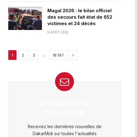
Magal 2026 : le bilan officiel
des secours fait état de 652
victimes et 24 décès
5 AOÛT 2026
Next
…
1
2
3
18 197
S'inscrire à la
Newsletter
Recevez les dernières nouvelles de
DakarMidi sur toutes l'actualités