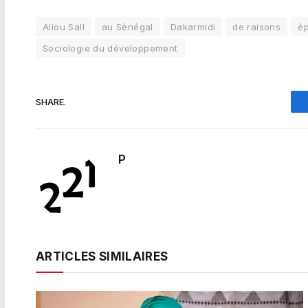
Aliou Sall
au Sénégal
Dakarmidi
de raisons
é
Sociologie du développement
SHARE.
P
ARTICLES SIMILAIRES