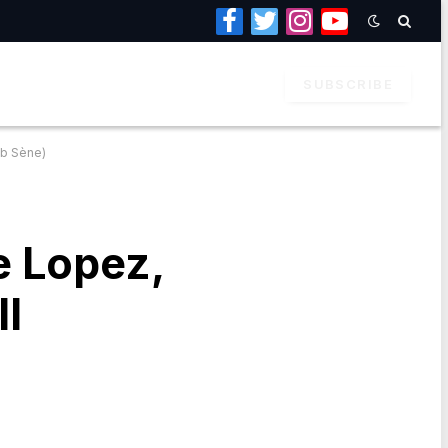
Facebook
Twitter
Instagram
YouTube
SUBSCRIBE
ib Sène)
e Lopez,
l