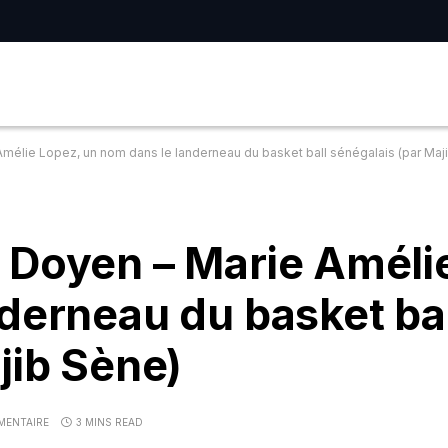
mélie Lopez, un nom dans le landerneau du basket ball sénégalais (par Maj
 Doyen – Marie Améli
derneau du basket bal
jib Sène)
ENTAIRE
3 MINS READ