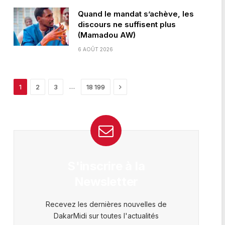
Quand le mandat s’achève, les
discours ne suffisent plus
(Mamadou AW)
6 AOÛT 2026
Next
…
1
2
3
18 199
S'inscrire à la
Newsletter
Recevez les dernières nouvelles de
DakarMidi sur toutes l'actualités