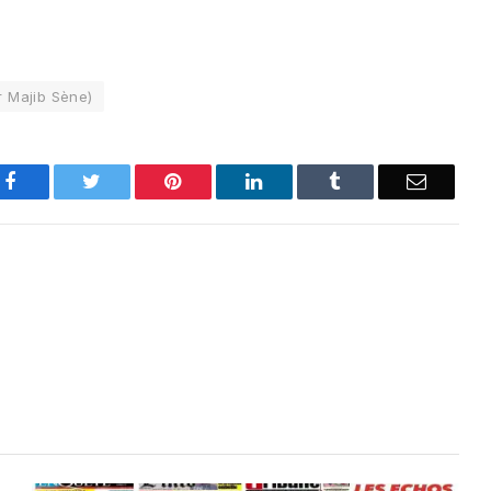
r Majib Sène)
Facebook
Twitter
Pinterest
LinkedIn
Tumblr
Email