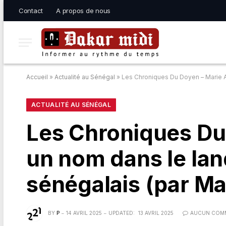
Contact
A propos de nous
Accueil
»
Actualité au Sénégal
»
Les Chroniques Du Doyen – Marie A
ACTUALITÉ AU SÉNÉGAL
Les Chroniques Du
un nom dans le lan
sénégalais (par Ma
BY
P
14 AVRIL 2025
UPDATED:
13 AVRIL 2025
AUCUN COMM