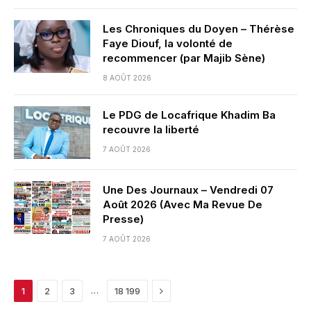
Les Chroniques du Doyen – Thérèse
Faye Diouf, la volonté de
recommencer (par Majib Sène)
8 AOÛT 2026
Le PDG de Locafrique Khadim Ba
recouvre la liberté
7 AOÛT 2026
Une Des Journaux – Vendredi 07
Août 2026 (Avec Ma Revue De
Presse)
7 AOÛT 2026
Next
…
1
2
3
18 199