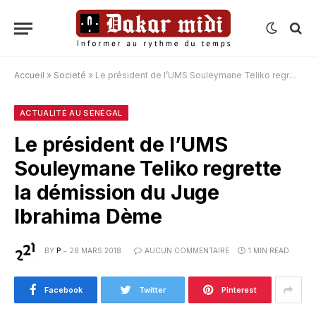
Accueil
»
Societé
»
Le président de l’UMS Souleymane Teliko regrette la démission du Juge Ibrahima Dème
ACTUALITÉ AU SÉNÉGAL
Le président de l’UMS
Souleymane Teliko regrette
la démission du Juge
Ibrahima Dème
BY
P
28 MARS 2018
AUCUN COMMENTAIRE
1 MIN READ
Facebook
Twitter
Pinterest