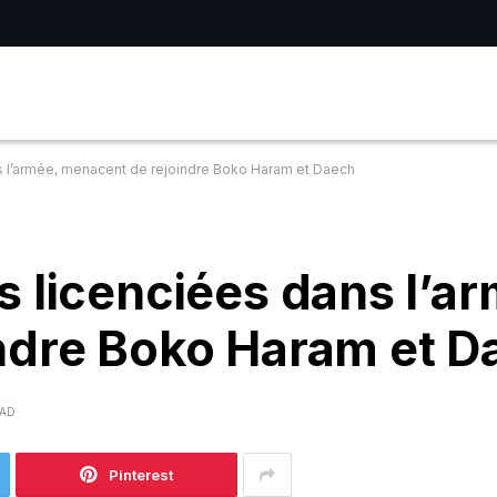
s l’armée, menacent de rejoindre Boko Haram et Daech
 licenciées dans l’a
ndre Boko Haram et D
EAD
Pinterest