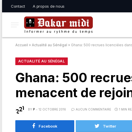
Contact
A propos de nous
Accueil
»
Actualité au Sénégal
»
Ghana: 500 recrues licenciées dan
ACTUALITÉ AU SÉNÉGAL
Ghana: 500 recrues
menacent de rejoi
BY
P
12 OCTOBRE 2016
AUCUN COMMENTAIRE
1 MIN R
Facebook
Twitter