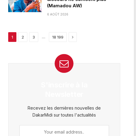
(Mamadou AW)
6 AOÛT 2026
Next
…
1
2
3
18 199
S'inscrire à la
Newsletter
Recevez les dernières nouvelles de
DakarMidi sur toutes l'actualités