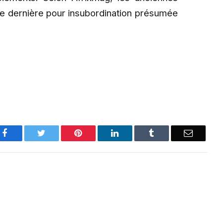
ée dernière pour insubordination présumée
Facebook
Twitter
Pinterest
LinkedIn
Tumblr
Email