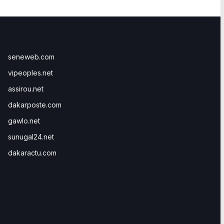
seneweb.com
vipeoples.net
assirou.net
dakarposte.com
gawlo.net
sunugal24.net
dakaractu.com