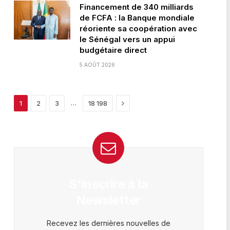
Financement de 340 milliards
de FCFA : la Banque mondiale
réoriente sa coopération avec
le Sénégal vers un appui
budgétaire direct
5 AOÛT 2026
Next
…
1
2
3
18 198
S'inscrire à la
Newsletter
Recevez les dernières nouvelles de