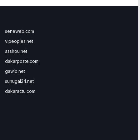
seneweb.com
vipeoples.net
assirou.net
dakarposte.com
gawlo.net
sunugal24.net
dakaractu.com