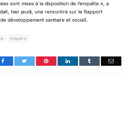
es sont mises à la disposition de l’enquête », a
idait, hier jeudi, une rencontre sur le Rapport
 de développement sanitaire et social).
ge
linguère
Facebook
Twitter
Pinterest
LinkedIn
Tumblr
Email