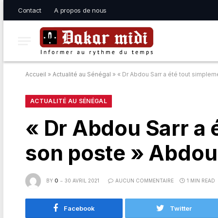
Contact
A propos de nous
Accueil
»
Actualité au Sénégal
»
« Dr Abdou Sarr a été tout simple
ACTUALITÉ AU SÉNÉGAL
« Dr Abdou Sarr a 
son poste » Abdoul
BY
O
30 AVRIL 2021
AUCUN COMMENTAIRE
1 MIN READ
Facebook
Twitter