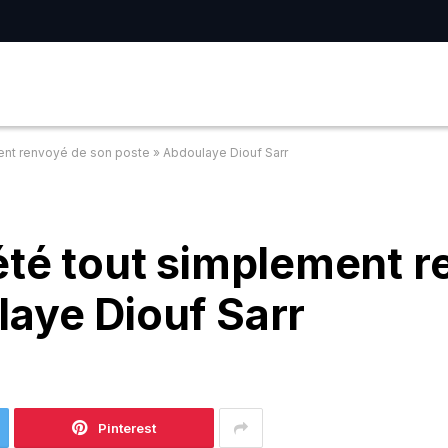
ment renvoyé de son poste » Abdoulaye Diouf Sarr
été tout simplement 
aye Diouf Sarr
Pinterest